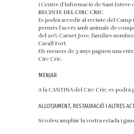
i Centre d’Informació de Sant Esteve de
RECINTE DEL CIRC CRIC
Es podrà accedir al recinte del Camp 
permés l’accés amb animals de company
del 20% Carnet Jove, famílies nombrose
Cavall Fort.
Els menors de 3 anys paguen una entrad
Circ Cric.
MENJAR
A la CANTINA del Circ Cric, es podrà p
ALLOTJAMENT, RESTAURACIÓ I ALTRES ACT
Si voleu ampliar la vostra estada i ga