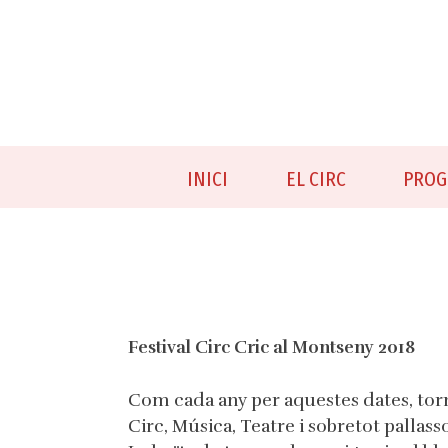
Skip
to
content
INICI
EL CIRC
PROG
Festival Circ Cric al Montseny 2018
Com cada any per aquestes dates, torn
Circ, Música, Teatre i sobretot pallass