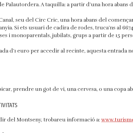
 Palautordera. A taquilla: a partir d’una hora abans de
Canal, seu del Circ Cric, una hora abans del comença
ia. Si ets usuari de cadira de rodes, truca’ns al 667
s i monoparentals, jubilats, grups a partir de 15 per
a d’1 euro per accedir al recinte, aquesta entrada no
icar, prendre un got de vi, una cervesa, o una copa ab
IVITATS
udir del Montseny, trobareu informació a:
www.turism