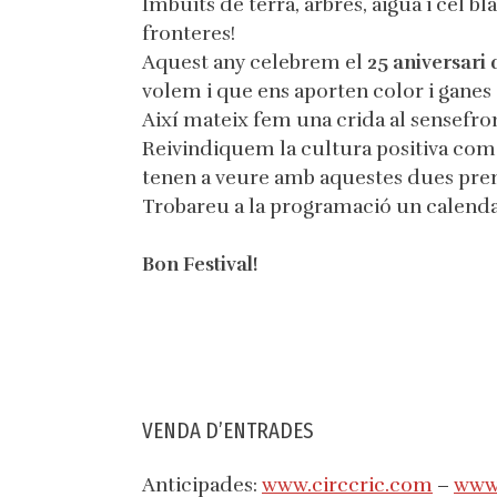
Imbuïts de terra, arbres, aigua i cel bl
fronteres!
Aquest any celebrem el
25 aniversari
volem i que ens aporten color i ganes de
Així mateix fem una crida al sensefro
Reivindiquem la cultura positiva com l
tenen a veure amb aquestes dues premis
Trobareu a la programació un calendar
Bon Festival!
VENDA D’ENTRADES
Anticipades:
www.circcric.com
–
www