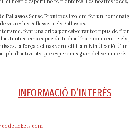
au, el nostre esperit no té fronteres. Les nostres idees,
 de Pallassos Sense Fronteres
i volem fer un homenatge
 viure: les Pallasses i els Pallassos.
nterisme, fent una crida per esborrar tot tipus de f
’autèntica eina capaç de trobar l’harmonia entre els p
ses, la força del nas vermell i la reivindicació d’un
i ple d’activitats que esperem siguin del seu interès.
INFORMACIÓ D’INTERÈS
.codetickets.com