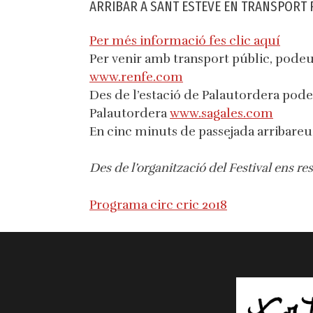
ARRIBAR A SANT ESTEVE EN TRANSPORT 
Per més informació fes clic aquí
Per venir amb transport públic, podeu
www.renfe.com
Des de l’estació de Palautordera pode
Palautordera
www.sagales.com
En cinc minuts de passejada arribareu 
Des de l’organització del Festival ens r
Programa circ cric 2018