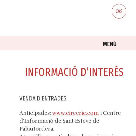
Skip
to
CAS
content
MENÚ
INFORMACIÓ D’INTERÈS
VENDA D’ENTRADES
Anticipades:
www.circcric.com
i Centre
d’Informació de Sant Esteve de
Palautordera.