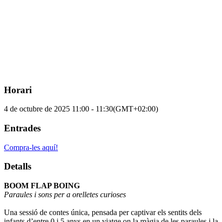
Horari
4 de octubre de 2025
11:00
-
11:30
(GMT+02:00)
Entrades
Compra-les aquí!
Detalls
BOOM FLAP BOING
Paraules i sons per a orelletes curioses
Una sessió de contes única, pensada per captivar els sentits dels
infants d’entre 0 i 5 anys en un viatge on la màgia de les paraules i la