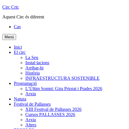
Skip
Circ Cric
to
Aquest Circ és diferent
content
Cas
Menú
Inici
El circ
La Seu
Instal·lacions
Arribar-hi
Història
INFRAESTRUCTURA SOSTENIBLE
Programació
L’Últim Somni: Gira Priorat i Prades 2026
Arxiu
Natura
Festival de Pallasses
XIII Festival de Pallasses 2026
Cursos PALLASSES 2026
Arxiu
Altres