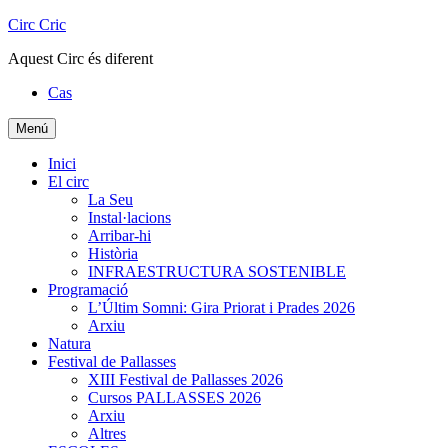
Skip
Circ Cric
to
Aquest Circ és diferent
content
Cas
Menú
Inici
El circ
La Seu
Instal·lacions
Arribar-hi
Història
INFRAESTRUCTURA SOSTENIBLE
Programació
L’Últim Somni: Gira Priorat i Prades 2026
Arxiu
Natura
Festival de Pallasses
XIII Festival de Pallasses 2026
Cursos PALLASSES 2026
Arxiu
Altres