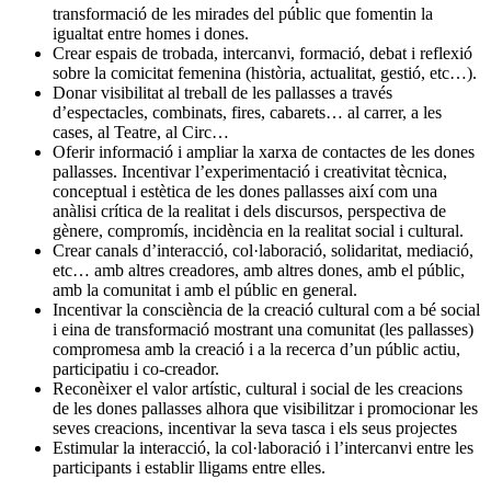
transformació de les mirades del públic que fomentin la
igualtat entre homes i dones.
Crear espais de trobada, intercanvi, formació, debat i reflexió
sobre la comicitat femenina (història, actualitat, gestió, etc…).
Donar visibilitat al treball de les pallasses a través
d’espectacles, combinats, fires, cabarets… al carrer, a les
cases, al Teatre, al Circ…
Oferir informació i ampliar la xarxa de contactes de les dones
pallasses. Incentivar l’experimentació i creativitat tècnica,
conceptual i estètica de les dones pallasses així com una
anàlisi crítica de la realitat i dels discursos, perspectiva de
gènere, compromís, incidència en la realitat social i cultural.
Crear canals d’interacció, col·laboració, solidaritat, mediació,
etc… amb altres creadores, amb altres dones, amb el públic,
amb la comunitat i amb el públic en general.
Incentivar la consciència de la creació cultural com a bé social
i eina de transformació mostrant una comunitat (les pallasses)
compromesa amb la creació i a la recerca d’un públic actiu,
participatiu i co-creador.
Reconèixer el valor artístic, cultural i social de les creacions
de les dones pallasses alhora que visibilitzar i promocionar les
seves creacions, incentivar la seva tasca i els seus projectes
Estimular la interacció, la col·laboració i l’intercanvi entre les
participants i establir lligams entre elles.