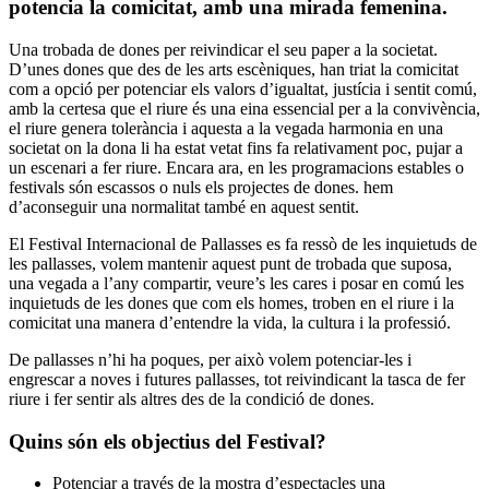
potencia la comicitat, amb una mirada femenina.
Una trobada de dones per reivindicar el seu paper a la societat.
D’unes dones que des de les arts escèniques, han triat la comicitat
com a opció per potenciar els valors d’igualtat, justícia i sentit comú,
amb la certesa que el riure és una eina essencial per a la convivència,
el riure genera tolerància i aquesta a la vegada harmonia en una
societat on la dona li ha estat vetat fins fa relativament poc, pujar a
un escenari a fer riure. Encara ara, en les programacions estables o
festivals són escassos o nuls els projectes de dones. hem
d’aconseguir una normalitat també en aquest sentit.
El Festival Internacional de Pallasses es fa ressò de les inquietuds de
les pallasses, volem mantenir aquest punt de trobada que suposa,
una vegada a l’any compartir, veure’s les cares i posar en comú les
inquietuds de les dones que com els homes, troben en el riure i la
comicitat una manera d’entendre la vida, la cultura i la professió.
De pallasses n’hi ha poques, per això volem potenciar-les i
engrescar a noves i futures pallasses, tot reivindicant la tasca de fer
riure i fer sentir als altres des de la condició de dones.
Quins són els objectius del Festival?
Potenciar a través de la mostra d’espectacles una